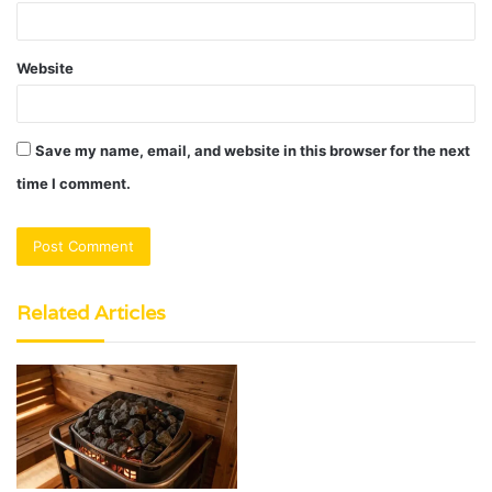
Website
Save my name, email, and website in this browser for the next
time I comment.
Related Articles