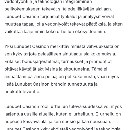
vedonlyöntiin ja teknologian integroiminen
pelikokemukseen tekevät siitä edelläkävijän alallaan.
Lunubet Casinon tarjoamat työkalut ja analyysit voivat
muuttaa tapaa, jolla vedonlyöjät tekevät päätöksiä, ja siten
vaikuttaa laajemmin koko urheilun ekosysteemiin.
Yksi Lunubet Casinon merkittävimmistä vahvuuksista on
sen kyky tarjota pelaajilleen ainutlaatuisia kokemuksia.
Erilaiset bonusjärjestelmät, turnaukset ja promootiot
pitävät käyttäjät aktiivisina ja sitoutuneina. Tämä ei
ainoastaan paranna pelaajien pelikokemusta, vaan myös
lisää Lunubet Casinon brändin tunnettuutta ja
houkuttelevuutta.
Lunubet Casinon rooli urheilun tulevaisuudessa voi myös
laajentua uusille alueille, kuten e-urheiluun. E-urheilu on
nopeasti kasvava ala, ja sen suosio jatkaa nousuaan.
Lunubet Casinon kyky yhdistää vedonlyönti ja teknologia