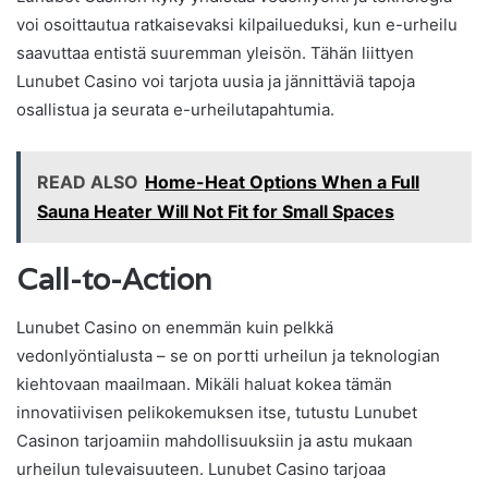
voi osoittautua ratkaisevaksi kilpailueduksi, kun e-urheilu
saavuttaa entistä suuremman yleisön. Tähän liittyen
Lunubet Casino voi tarjota uusia ja jännittäviä tapoja
osallistua ja seurata e-urheilutapahtumia.
READ ALSO
Home-Heat Options When a Full
Sauna Heater Will Not Fit for Small Spaces
Call-to-Action
Lunubet Casino on enemmän kuin pelkkä
vedonlyöntialusta – se on portti urheilun ja teknologian
kiehtovaan maailmaan. Mikäli haluat kokea tämän
innovatiivisen pelikokemuksen itse, tutustu Lunubet
Casinon tarjoamiin mahdollisuuksiin ja astu mukaan
urheilun tulevaisuuteen. Lunubet Casino tarjoaa