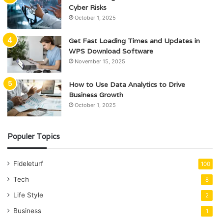
Cyber Risks
October 1, 2025
Get Fast Loading Times and Updates in
WPS Download Software
November 15, 2025
How to Use Data Analytics to Drive
Business Growth
October 1, 2025
Populer Topics
Fideleturf
100
Tech
8
Life Style
2
Business
1