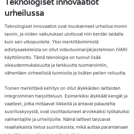
Teknologiset innovaatiot
urheilussa
Teknologiset innovaatiot ovat muokanneet urheilua monin
tavoin, ja niiden vaikutukset ulottuvat niin kentän laidalle
kuin sen ulkopuolelle. Yksi merkittävimmistä
edistysaskeleista on ollut videotuomarijärjestelmien (VAR)
käyttöönotto. Tämä teknologia on tuonut lisää
oikeudenmukaisuutta ja tarkkuutta tuomarointiin,
vähentäen virheellisiä tuomioita ja lisäten pelien reiluutta.
Toinen merkittävä kehitys on ollut älykkäiden laitteiden
integroiminen harjoitteluun. Esimerkiksi älykkäät kengät ja
vaatteet, jotka mittaavat liikkeitä ja antavat palautetta
suorituskyvystä, ovat osoittautuneet arvokkaiksi työkaluiksi
valmentajille ja urheilijoille. Nämä laitteet tarjoavat
reaaliaikaista tietoa suorituksista, mikä auttaa parantamaan