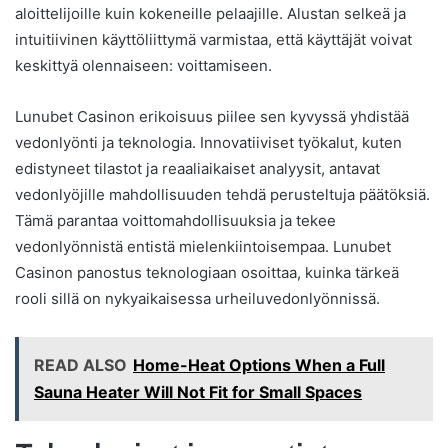
aloittelijoille kuin kokeneille pelaajille. Alustan selkeä ja
intuitiivinen käyttöliittymä varmistaa, että käyttäjät voivat
keskittyä olennaiseen: voittamiseen.
Lunubet Casinon erikoisuus piilee sen kyvyssä yhdistää
vedonlyönti ja teknologia. Innovatiiviset työkalut, kuten
edistyneet tilastot ja reaaliaikaiset analyysit, antavat
vedonlyöjille mahdollisuuden tehdä perusteltuja päätöksiä.
Tämä parantaa voittomahdollisuuksia ja tekee
vedonlyönnistä entistä mielenkiintoisempaa. Lunubet
Casinon panostus teknologiaan osoittaa, kuinka tärkeä
rooli sillä on nykyaikaisessa urheiluvedonlyönnissä.
READ ALSO
Home-Heat Options When a Full
Sauna Heater Will Not Fit for Small Spaces